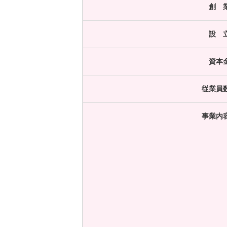
創 
設 
資本
従業員
事業内